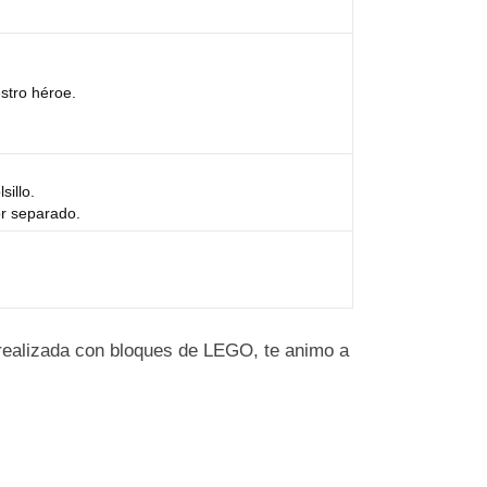
stro héroe.
illo.
or separado.
 realizada con bloques de LEGO, te animo a