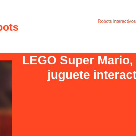
Robots interactivos
bots
LEGO Super Mario, a
juguete interact