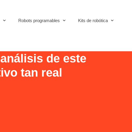
Robots programables
Kits de robótica
nálisis de este
ivo tan real