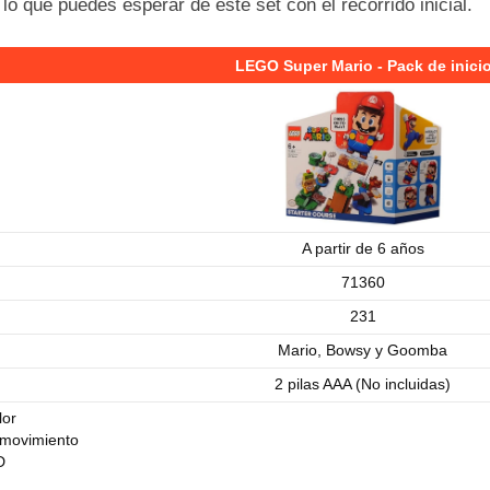
lo que puedes esperar de este set con el recorrido inicial.
LEGO Super Mario - Pack de inici
A partir de 6 años
71360
231
Mario, Bowsy y Goomba
2 pilas AAA (No incluidas)
lor
 movimiento
D