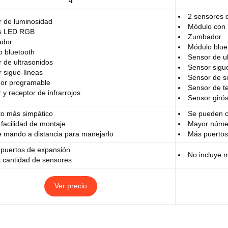
4
2 sensores d
 de luminosidad
Módulo con
es LED RGB
Zumbador
dor
Módulo blue
 bluetooth
Sensor de u
 de ultrasonidos
Sensor sigu
 sigue-líneas
Sensor de s
or programable
Sensor de t
 y receptor de infrarrojos
Sensor giró
o más simpático
Se pueden co
facilidad de montaje
Mayor núme
e mando a distancia para manejarlo
Más puertos
puertos de expansión
No incluye 
cantidad de sensores
Ver precio