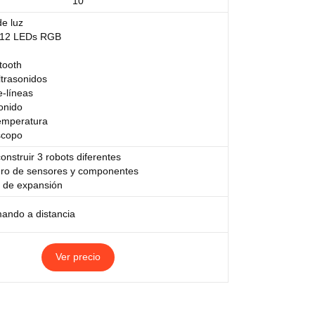
10
e luz
 12 LEDs RGB
tooth
ltrasonidos
e-líneas
onido
emperatura
scopo
nstruir 3 robots diferentes
ro de sensores y componentes
 de expansión
mando a distancia
Ver precio