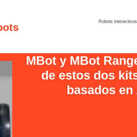
Robots interactivos
bots
MBot y MBot Range
de estos dos kit
basados en