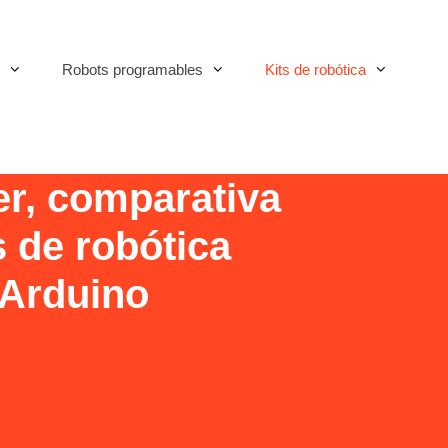
Robots programables
Kits de robótica
r, comparativa
s de robótica
 Arduino