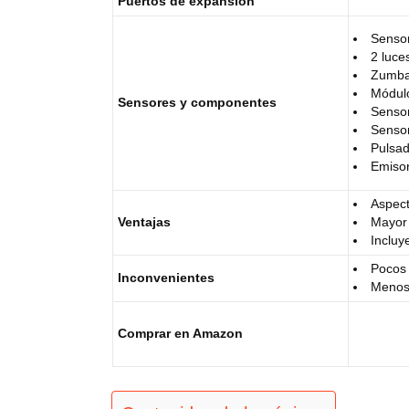
Puertos de expansión
Sensor
2 luc
Zumba
Módulo
Sensores y componentes
Sensor
Sensor
Pulsad
Emisor
Aspect
Ventajas
Mayor 
Incluy
Pocos 
Inconvenientes
Menos 
Comprar en Amazon