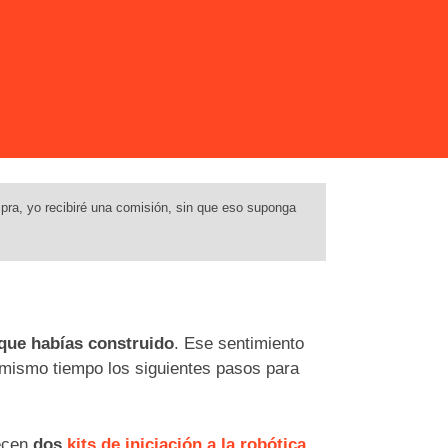
pra, yo recibiré una comisión, sin que eso suponga
 que habías construido
. Ese sentimiento
 mismo tiempo los siguientes pasos para
recen
dos
kits de iniciación a la robótica
,